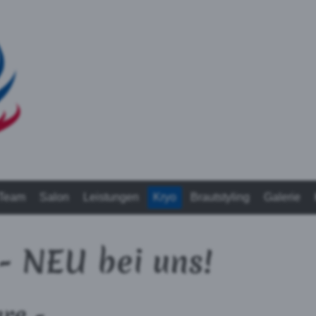
Team
Salon
Leistungen
Kryo
Brautstyling
Galerie
- NEU bei uns!
re -