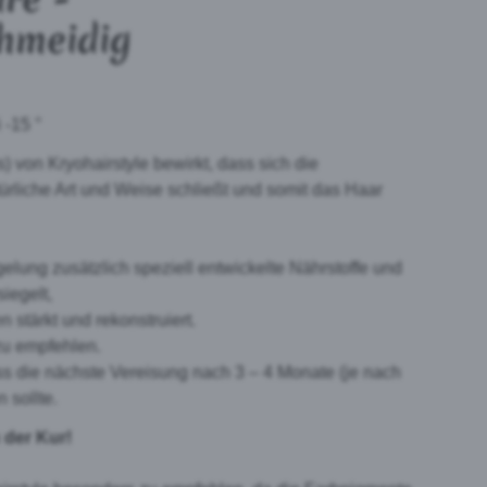
hmeidig
 -15 °
s) von Kryohairstyle bewirkt, dass sich die
ürliche Art und Weise schließt und somit das Haar
lung zusätzlich speziell entwickelte Nährstoffe und
iegelt,
stärkt und rekonstruiert.
zu empfehlen.
ss die nächste Vereisung nach 3 – 4 Monate (je nach
 sollte.
 der Kur!