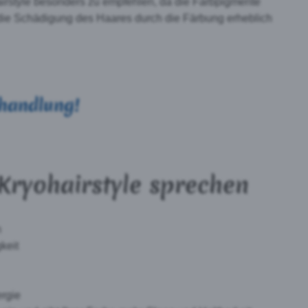
rstyle besonders zu empfehlen, da die Farbpigmente
 die Schädigung des Haares durch die Färbung erheblich
ehandlung!
 Kryohairstyle sprechen
n
keit
ergie