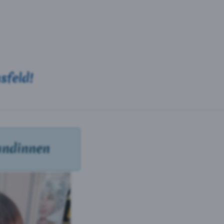
sfeld!
undinnen