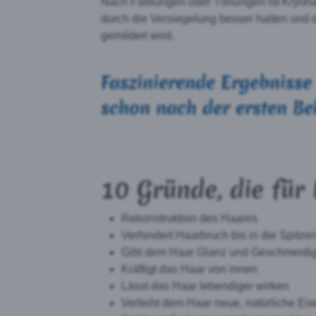
Nach Färbungen oder Tönungen ist Kryohai
durch die Versiegelung besser halten und
gemildert wird.
Faszinierende Ergebnisse
schon nach der ersten B
10 Gründe, die für
Rekonstruktion des Haares
Verhindert Haarbruch bis in die Spitze
Gibt dem Haar Glanz und Geschmeidig
Kräftigt das Haar von innen
Lässt das Haar lebendiger wirken
Verleiht dem Haar neue, natürliche En