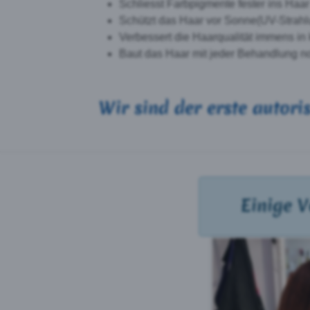
Schliesst Farbpigmente fester ins Haar
Schützt das Haar vor Sonne(UV-Strahl
Verbessert die Haarqualität immens in 
Baut das Haar mit jeder Behandlung n
Wir sind der erste autoris
Einige 