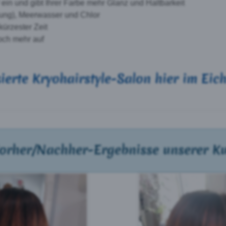
 ein und gibt Ihrer Farbe mehr Glanz und Haltbarkeit
ung), Meerwasser und Chlor
kürzester Zeit
och mehr auf
ierte Kryohairstyle-Salon hier im Eich
Vorher/Nachher-Ergebnisse unserer K