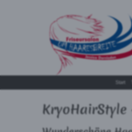
Start
KryoHairStyle 
Wunderschöne Haa