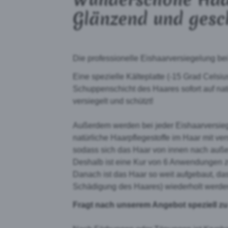
Glänzend und gesc
Die professionelle Eishaarversiegelung bei
Eine spezielle Kälteplatte (-15 Grad Celsiu
Schuppenschicht des Haares sofort auf nat
versiegelt und schützt!
Außerdem werden bei jeder Eishaarversiege
natürliche Haarpflegestoffe im Haar mit vers
sodass sich das Haar von innen nach außen 
Deshalb ist eine Kur von 6 Anwendungen 
Danach ist das Haar so weit aufgebaut, da
Schädigung des Haares) wiederholt werden
Fragt nach unserem Angebot speziell zu